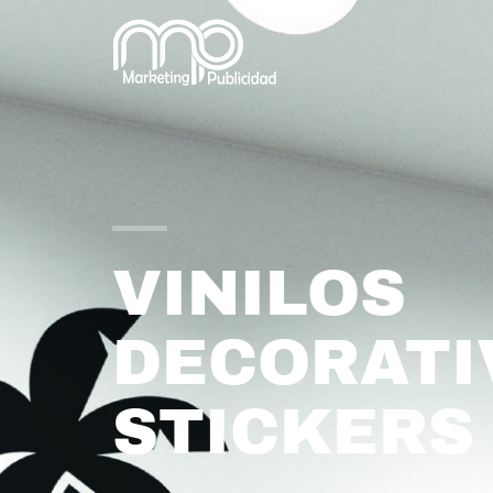
VINILOS
DECORATI
STICKERS