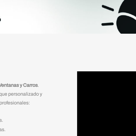
Ventanas y Carros
.
que personalizado y
profesionales:
s.
as.